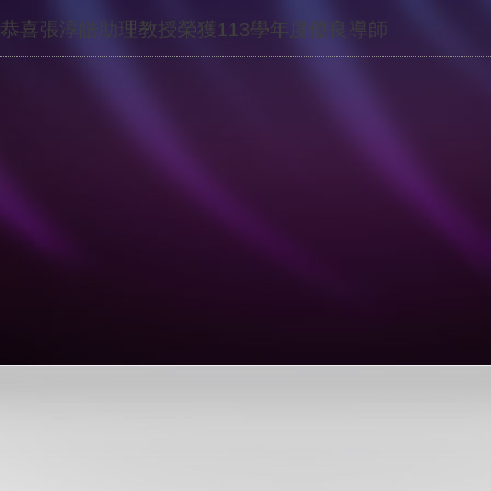
恭喜張淳皓助理教授榮獲113學年度優良導師