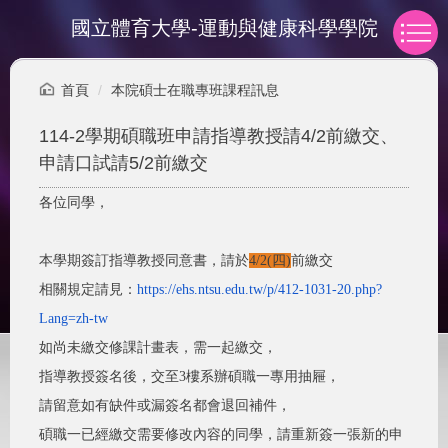
跳
國立體育大學-運動與健康科學學院
到
主
要
首頁
本院碩士在職專班課程訊息
內
容
114-2學期碩職班申請指導教授請4/2前繳交、
區
申請口試請5/2前繳交
各位同學，
本學期簽訂指導教授同意書，請於
4/2(四)
前繳交
相關規定請見：
https://ehs.ntsu.edu.
tw/p/412-1031-20.php?
Lang=zh-
tw
如尚未繳交修課計畫表，需一起繳交，
指導教授簽名後，交至3樓系辦碩職一專用抽屜，
請留意如有缺件或漏簽名都會退回補件，
碩職一已經繳交需要修改內容的同學，請重新簽一張新的申