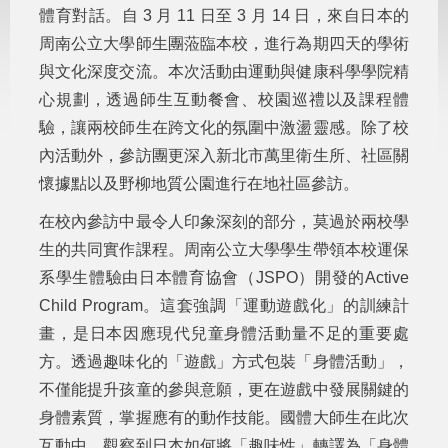
體育對話。自 3 月 11 日至 3 月 14 日，來自日本的
周南公立大學師生團蒞臨本校，進行為期四天的學術
與文化深度交流。本次活動由運動與健康科學學院精
心規劃，透過師生互動餐會、校園巡禮以及課程體
驗，讓兩校師生在跨文化的氛圍中激盪靈感。除了校
內活動外，參訪團更深入新北市萬里衛生所、社區關
懷據點以及野柳地質公園進行在地社區參訪。
在校內參訪中最令人印象深刻的部分，莫過於兩校學
生的共同實作課程。周南公立大學學生帶領本校運保
系學生體驗由日本體育協會（JSPO）開發的Active
Child Program。這套強調「運動遊戲化」的訓練計
畫，是日本因應現代兒童身體活動量不足的重要處
方。透過趣味化的「遊戲」方式包裝「身體活動」，
不僅能提升孩童的參與意願，更在遊戲中發展關鍵的
身體素質，掌握應有的動作技能。國體大師生在此次
互動中，觀察到日本如何將「趣味性」轉譯為「身體