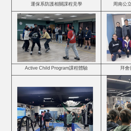
運保系防護相關課程見學
周南公
Active Child Program
課程體驗
拜會