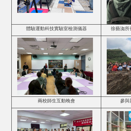
體驗運動科技實驗室檢測儀器
徐藝洳所
兩校師生互動晚會
參與