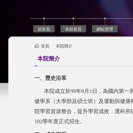
跳
到
主
要
內
回首頁
本校首頁
網站管理
容
區
首頁
本院簡介
本院簡介
一、歷史沿革
本院成立於99年8月1日，為國內第
健學系（大學部及碩士班）及運動與健康
院學習資源整合，提升學習成效，運科所
102學年度正式招生。