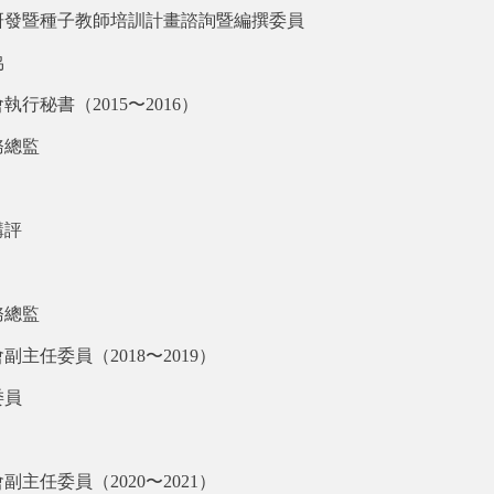
研發暨種子教師培訓計畫諮詢暨編撰委員
協
秘書（2015〜2016
）
務總監
講評
務總監
任委員（2018〜2019
）
委員
任委員（2020〜2021
）